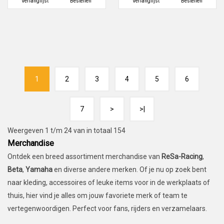
Verlanglijst
Bestellen
Verlanglijst
Bestellen
1
2
3
4
5
6
7
>
>|
Weergeven 1 t/m 24 van in totaal 154
Merchandise
Ontdek een breed assortiment merchandise van
ReSa-Racing
,
Beta
,
Yamaha
en diverse andere merken. Of je nu op zoek bent
naar kleding, accessoires of leuke items voor in de werkplaats of
thuis, hier vind je alles om jouw favoriete merk of team te
vertegenwoordigen. Perfect voor fans, rijders en verzamelaars.