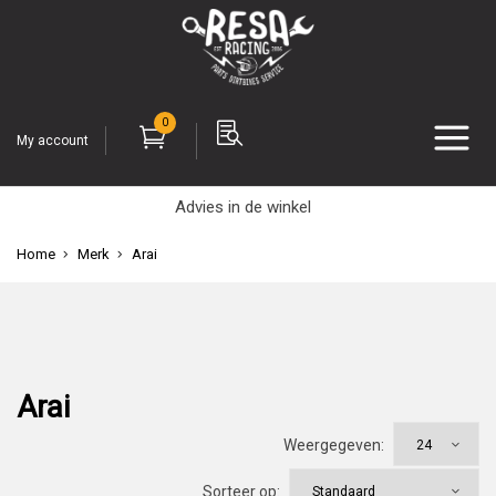
0
My account
Advies in de winkel
Home
Merk
Arai
Arai
Weergegeven:
Sorteer op: