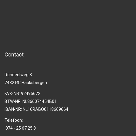
Contact
Rondeelweg 8
7482 RC Haaksbergen
KVK-NR: 92495672
BTW-NR: NL866074454B01
IBAN-NR: NL16RABO0118669664
Telefoon:
074 - 25 67 25 8