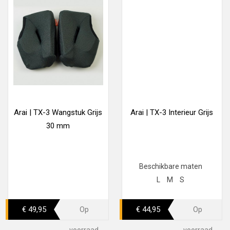
Arai | TX-3 Wangstuk Grijs
Arai | TX-3 Interieur Grijs
30 mm
Beschikbare maten
L
M
S
€ 49,95
€ 44,95
Op
Op