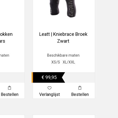
sokken
Leatt | Kniebrace Broek
ars
Zwart
maten
Beschikbare maten
XS/S
XL/XXL
€ 99,95
Bestellen
Verlanglijst
Bestellen