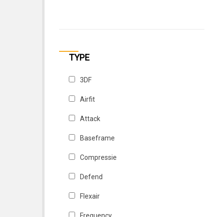
Zwart / Blauw
Zwart / Rood
Zwart / Wit
TYPE
Zwart /Goud
3DF
Airfit
Attack
Baseframe
Compressie
Defend
Flexair
Frequency