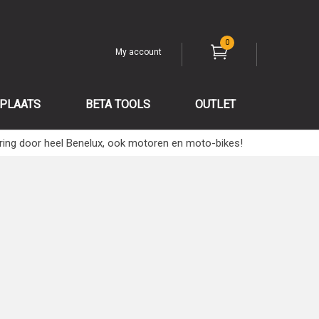
0
My account
PLAATS
BETA TOOLS
OUTLET
ring door heel Benelux, ook motoren en moto-bikes!