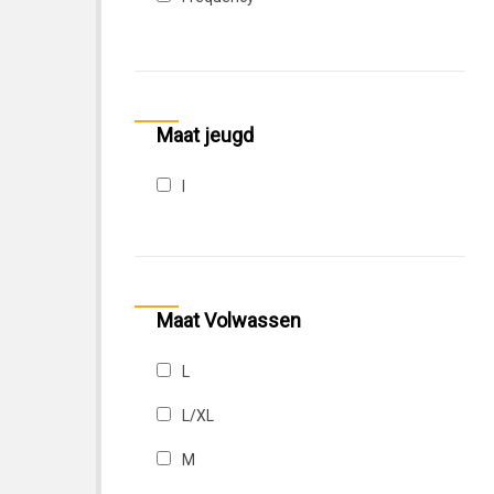
Kniebrace Broek
Tech
Trail
Maat jeugd
l
Maat Volwassen
L
L/XL
M