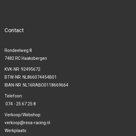
Contact
Rondeelweg 8
7482 RC Haaksbergen
KVK-NR: 92495672
BTW-NR: NL866074454B01
IBAN-NR: NL16RABO0118669664
Telefoon:
074 - 25 67 25 8
Verkoop/Webshop:
verkoop@resa-racing.nl
Werkplaats: