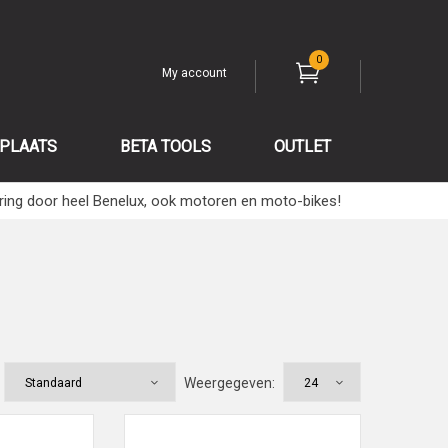
0
My account
PLAATS
BETA TOOLS
OUTLET
ring door heel Benelux, ook motoren en moto-bikes!
Weergegeven: