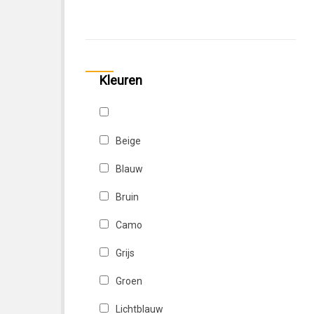
OneGripper
Racr
Seven
Kleuren
Sur-Ron
Twinair
Beige
Yamaha
Blauw
Bruin
Camo
Grijs
Groen
Lichtblauw