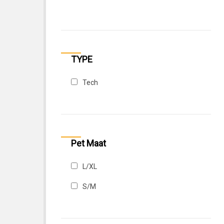
Oranje
Paars
Rood
TYPE
Rood/Blauw
Tech
Roze
Wit
Zwart
Pet Maat
Zwart / Blauw
L/XL
Zwart / Grijs
S/M
Zwart / Rood