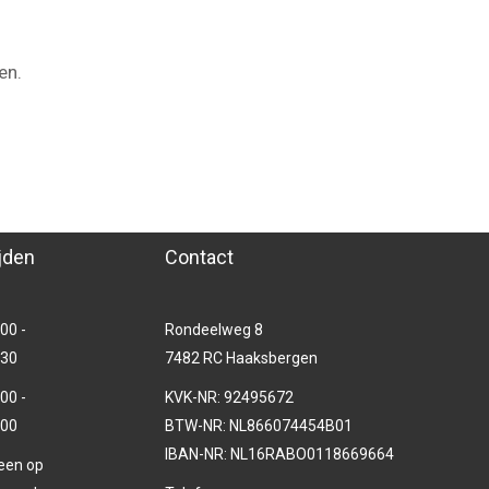
en.
jden
Contact
00 -
Rondeelweg 8
.30
7482 RC Haaksbergen
00 -
KVK-NR: 92495672
.00
BTW-NR: NL866074454B01
IBAN-NR: NL16RABO0118669664
leen op