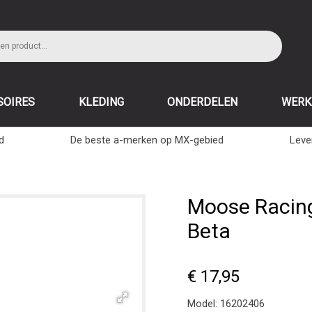
SOIRES
KLEDING
ONDERDELEN
WERK
d
De beste a-merken op MX-gebied
Leve
Moose Racing
Beta
€ 17,95
Model:
16202406