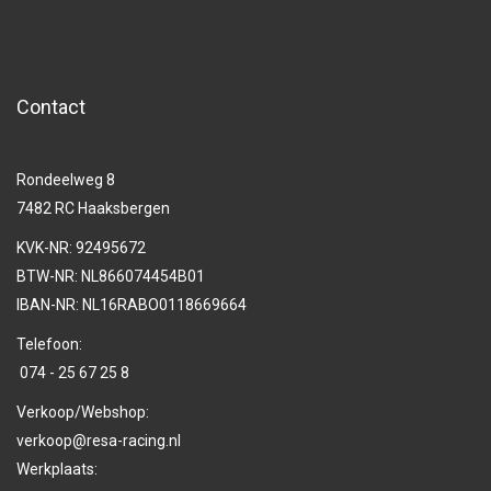
Contact
Rondeelweg 8
7482 RC Haaksbergen
KVK-NR: 92495672
BTW-NR: NL866074454B01
IBAN-NR: NL16RABO0118669664
Telefoon:
074 - 25 67 25 8
Verkoop/Webshop:
verkoop@resa-racing.nl
Werkplaats: