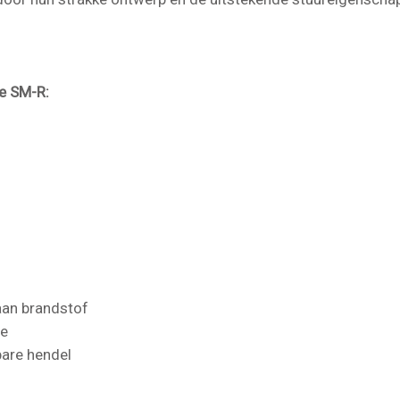
de SM-R:
aan brandstof
ie
bare hendel