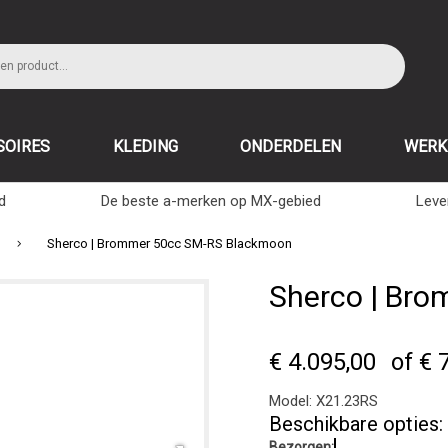
SOIRES
KLEDING
ONDERDELEN
WERK
d
De beste a-merken op MX-gebied
Leve
Sherco | Brommer 50cc SM-RS Blackmoon
Sherco | Br
€ 4.095,00
of € 
Model:
X21.23RS
Beschikbare opties:
Bezorgen: