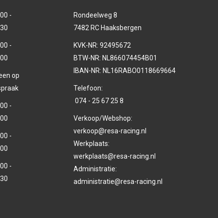
00 -
Rondeelweg 8
.30
7482 RC Haaksbergen
00 -
KVK-NR: 92495672
.00
BTW-NR: NL866074454B01
IBAN-NR: NL16RABO0118669664
leen op
spraak
Telefoon:
074 - 25 67 25 8
00 -
.00
Verkoop/Webshop:
verkoop@resa-racing.nl
00 -
Werkplaats:
.00
werkplaats@resa-racing.nl
00 -
Administratie:
.30
administratie@resa-racing.nl