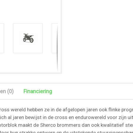
en (0)
Financiering
cross wereld hebben ze in de afgelopen jaren ook flinke pr
ich al jaren bewijst in de cross en endurowereld voor zijn uit
motorblok maakt de Sherco brommers dan ook kwalitatief st
oor hun strakke ontwerp en de uitstekende stuureigenscha