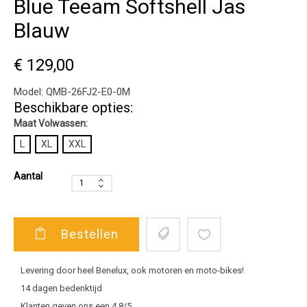
Blue Teeam Softshell Jas
Blauw
€ 129,00
Model:
QMB-26FJ2-E0-0M
Beschikbare opties:
Maat Volwassen:
L
XL
XXL
Aantal
Bestellen
Levering door heel Benelux, ook motoren en moto-bikes!
14 dagen bedenktijd
Klanten geven ons een 4,8/5