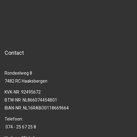
Contact
Rondeelweg 8
7482 RC Haaksbergen
KVK-NR: 92495672
BTW-NR: NL866074454B01
IBAN-NR: NL16RABO0118669664
Telefoon:
074 - 25 67 25 8