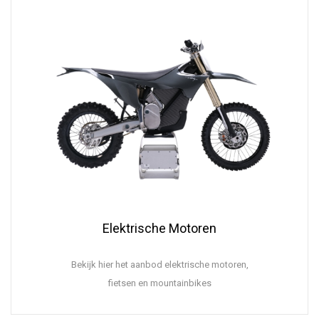
Ele
ktrische Motoren
Bekijk hier het aanbod elektrische motoren,
fietsen en mountainbikes