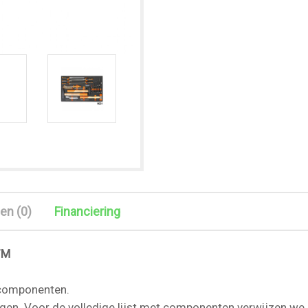
en (0)
Financiering
7M
 componenten.
en. Voor de volledige lijst met componenten verwijzen we