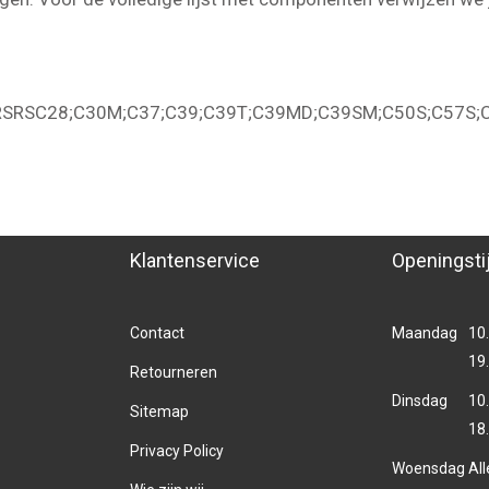
RSRSC28;C30M;C37;C39;C39T;C39MD;C39SM;C50S;C57S;
Klantenservice
Openingsti
Contact
Maandag
10.
19
Retourneren
Dinsdag
10.
Sitemap
18
Privacy Policy
Woensdag
Al