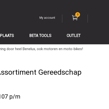
0
My account
PLAATS
BETA TOOLS
OUTLET
ring door heel Benelux, ook motoren en moto-bikes!
 Assortiment Gereedschap
107 p/m