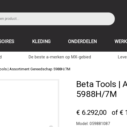
SOIRES
KLEDING
ONDERDELEN
WERK
d
De beste a-merken op MX-gebied
Leve
Tools | Assortiment Gereedschap 5988H/7M
Beta Tools |
5988H/7M
€ 6.292,00
of € 
Model:
059881087