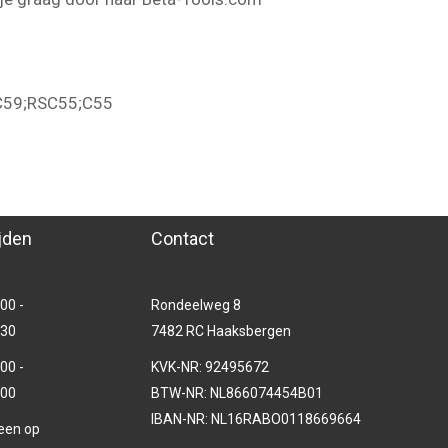
C59;RSC55;C55
jden
Contact
00 -
Rondeelweg 8
.30
7482 RC Haaksbergen
00 -
KVK-NR: 92495672
.00
BTW-NR: NL866074454B01
IBAN-NR: NL16RABO0118669664
leen op