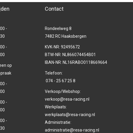
jden
Contact
00 -
Rondeelweg 8
.30
7482 RC Haaksbergen
00 -
KVK-NR: 92495672
.00
BTW-NR: NL866074454B01
IBAN-NR: NL16RABO0118669664
leen op
spraak
Telefoon:
074 - 25 67 25 8
00 -
.00
Verkoop/Webshop:
verkoop@resa-racing.nl
00 -
Werkplaats:
.00
werkplaats@resa-racing.nl
00 -
Administratie:
.30
administratie@resa-racing.nl