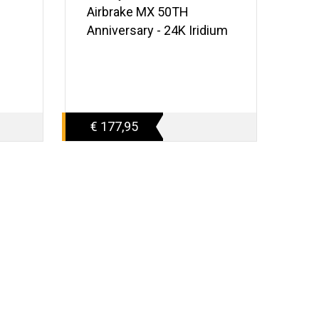
Airbrake MX 50TH
Fr
Anniversary - 24K Iridium
Bla
€ 177,95
€