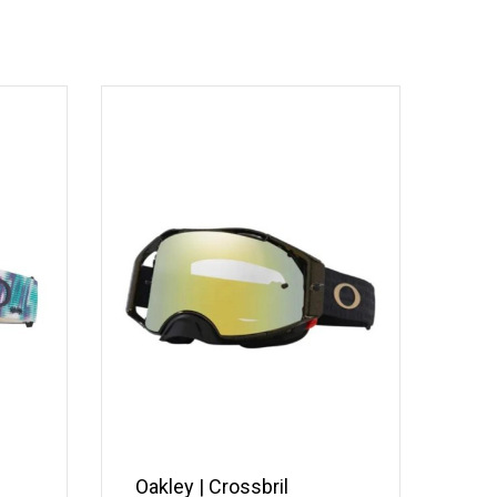
Oakley | Crossbril
Oak