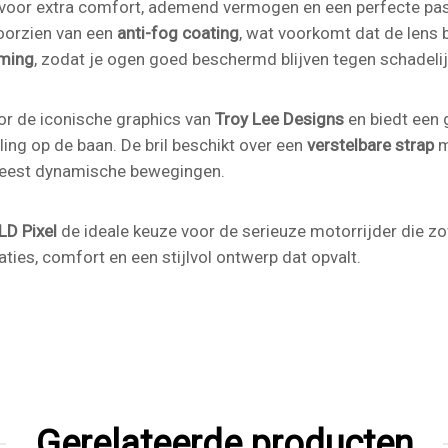
voor extra comfort, ademend vermogen en een perfecte pasvor
voorzien van een
anti-fog coating
, wat voorkomt dat de lens b
ming
, zodat je ogen goed beschermd blijven tegen schadelij
or de iconische graphics van
Troy Lee Designs
en biedt een 
aling op de baan. De bril beschikt over een
verstelbare strap
m
de meest dynamische bewegingen.
LD Pixel
de ideale keuze voor de serieuze motorrijder die z
aties, comfort en een stijlvol ontwerp dat opvalt.
Gerelateerde producten