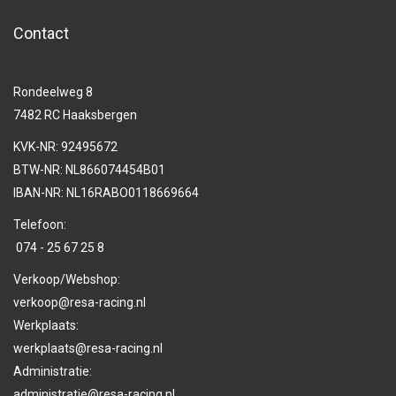
Contact
Rondeelweg 8
7482 RC Haaksbergen
KVK-NR: 92495672
BTW-NR: NL866074454B01
IBAN-NR: NL16RABO0118669664
Telefoon:
074 - 25 67 25 8
Verkoop/Webshop:
verkoop@resa-racing.nl
Werkplaats:
werkplaats@resa-racing.nl
Administratie:
administratie@resa-racing.nl